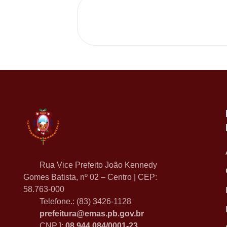
Rua Vice Prefeito João Kennedy
Gomes Batista, nº 02 – Centro | CEP:
58.763-000
Telefone.: (83) 3426-1128
prefeitura@emas.pb.gov.br
CNPJ:
08.944.084/0001-23