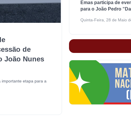
Emas participa de eve
para o João Pedro “D
Quinta-Feira, 28 de Maio 
de
cessão de
o João Nunes
 importante etapa para a