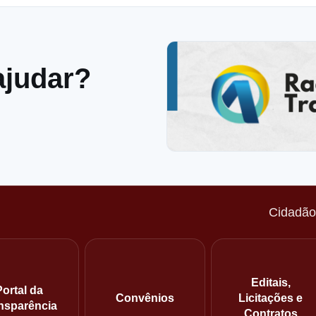
ajudar?
Cidadã
Editais,
Portal da
Convênios
Licitações e
nsparência
Contratos