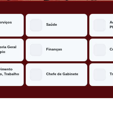
erviços
A
Saúde
P
oria Geral
Finanças
C
pio
vimento
, Trabalho
Chefe de Gabinete
T