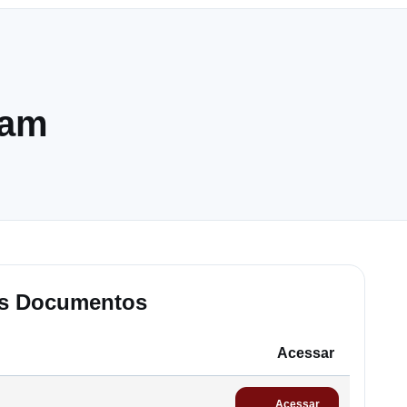
ram
os Documentos
Acessar
Acessar