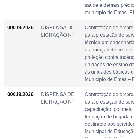
saúde e demais prédios
município de Emas–PB.
00019/2026
DISPENSA DE
Contratação de empresa
LICITAÇÃO N°
para prestação de servi
técnica em engenharia ci
elaboração de projetos 
proteção contra incêndi
unidades de ensino da r
às unidades básicas de
Município de Emas – PB
00018/2026
DISPENSA DE
Contratação de empresa
LICITAÇÃO N°
para prestação de servi
capacitação, por meio d
formação de brigada de 
destinado aos servidore
Municipal de Educação 