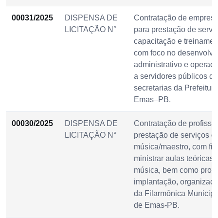
00031/2025
DISPENSA DE
Contratação de empresa
LICITAÇÃO N°
para prestação de servi
capacitação e treinament
com foco no desenvolvim
administrativo e operaci
a servidores públicos de
secretarias da Prefeitur
Emas–PB.
00030/2025
DISPENSA DE
Contratação de profissi
LICITAÇÃO N°
prestação de serviços c
música/maestro, com fin
ministrar aulas teóricas 
música, bem como prom
implantação, organizaç
da Filarmônica Municipa
de Emas-PB.