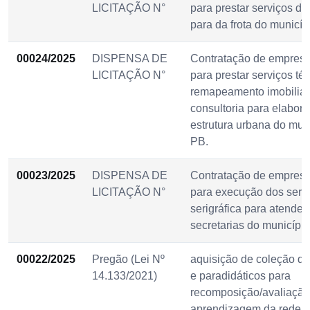
LICITAÇÃO N°
para prestar serviços de
para da frota do municí
00024/2025
DISPENSA DE
Contratação de empresa
LICITAÇÃO N°
para prestar serviços té
remapeamento imobiliári
consultoria para elabor
estrutura urbana do mun
PB.
00023/2025
DISPENSA DE
Contratação de empresa
LICITAÇÃO N°
para execução dos serv
serigráfica para atender
secretarias do municíp
00022/2025
Pregão (Lei Nº
aquisição de coleção de 
14.133/2021)
e paradidáticos para
recomposição/avaliação
aprendizagem da rede m