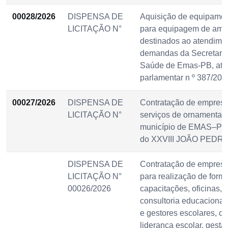
00028/2026
DISPENSA DE
Aquisição de equipamen
LICITAÇÃO N°
para equipagem de amb
destinados ao atendime
demandas da Secretaria
Saúde de Emas-PB, atr
parlamentar n º 387/202
00027/2026
DISPENSA DE
Contratação de empresa
LICITAÇÃO N°
serviços de ornamentaç
município de EMAS–PB, 
do XXVIII JOÃO PEDRO
DISPENSA DE
Contratação de empresa
LICITAÇÃO N°
para realização de form
00026/2026
capacitações, oficinas, 
consultoria educacional
e gestores escolares, c
liderança escolar, gestã