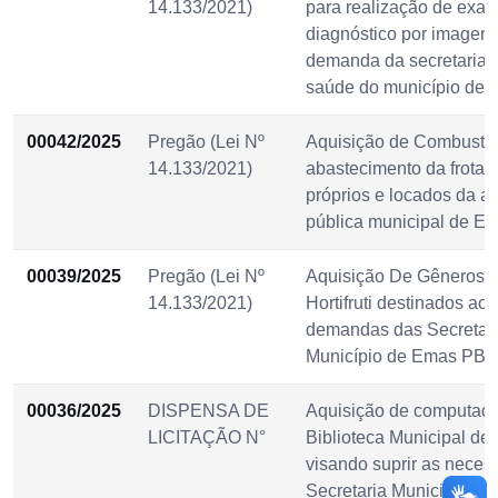
14.133/2021)
para realização de exa
diagnóstico por imagens
demanda da secretaria 
saúde do município de
00042/2025
Pregão (Lei Nº
Aquisição de Combustív
14.133/2021)
abastecimento da frota 
próprios e locados da a
pública municipal de 
00039/2025
Pregão (Lei Nº
Aquisição De Gêneros A
14.133/2021)
Hortifruti destinados ao
demandas das Secretari
Município de Emas PB.
00036/2025
DISPENSA DE
Aquisição de computado
LICITAÇÃO N°
Biblioteca Municipal d
visando suprir as neces
Secretaria Municipal de