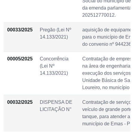
Social do município de 
da emenda parlamentar 
202512770012.
00033/2025
Pregão (Lei Nº
aquisição de equipamen
14.133/2021)
para o município de Ema
do convenio nº 944236/
00005/2025
Concorrência
Contratação de empresa
(Lei Nº
na área de engenharia ci
14.133/2021)
execução dos serviços 
Unidade Básica de Saú
Loureiro, no município
00032/2025
DISPENSA DE
Contratação de serviços
LICITAÇÃO N°
veículo de grande porte
tanque, para atender as
município de Emas - PB