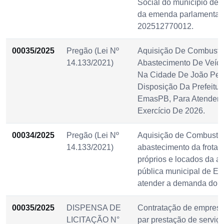
Social do município de 
da emenda parlamentar 
202512770012.
00035/2025
Pregão (Lei Nº
Aquisição De Combustív
14.133/2021)
Abastecimento De Veícu
Na Cidade De João Pes
Disposição Da Prefeitur
EmasPB, Para Atender
Exercício De 2026.
00034/2025
Pregão (Lei Nº
Aquisição de Combustív
14.133/2021)
abastecimento da frota 
próprios e locados da a
pública municipal de E
atender a demanda do e
00035/2025
DISPENSA DE
Contratação de empresa
LICITAÇÃO N°
par prestação de serviç