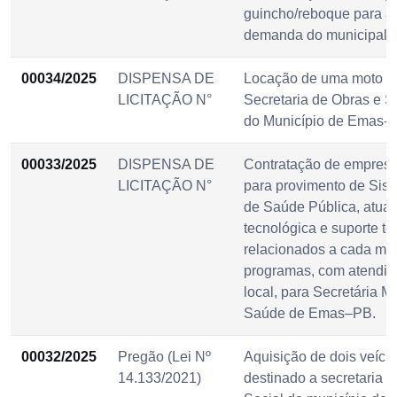
guincho/reboque para a
demanda do municipal 
00034/2025
DISPENSA DE
Locação de uma moto d
LICITAÇÃO N°
Secretaria de Obras e S
do Município de Emas-
00033/2025
DISPENSA DE
Contratação de empresa
LICITAÇÃO N°
para provimento de Sis
de Saúde Pública, atual
tecnológica e suporte té
relacionados a cada mó
programas, com atendim
local, para Secretária M
Saúde de Emas–PB.
00032/2025
Pregão (Lei Nº
Aquisição de dois veícul
14.133/2021)
destinado a secretaria d