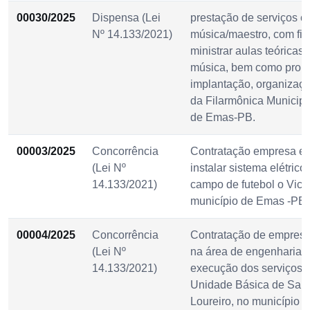
00030/2025
Dispensa (Lei
prestação de serviços c
Nº 14.133/2021)
música/maestro, com fin
ministrar aulas teóricas 
música, bem como prom
implantação, organizaç
da Filarmônica Municipa
de Emas-PB.
00003/2025
Concorrência
Contratação empresa es
(Lei Nº
instalar sistema elétric
14.133/2021)
campo de futebol o Vice
município de Emas -PB
00004/2025
Concorrência
Contratação de empresa
(Lei Nº
na área de engenharia ci
14.133/2021)
execução dos serviços 
Unidade Básica de Saú
Loureiro, no município