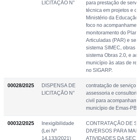
LICITAÇÃO N°
para prestação de servi
técnica em projetos e c
Ministério da Educação
foco no acompanhament
monitoramento do Plan
Articuladas (PAR) e se
sistema SIMEC, obras c
sistema Obras 2.0, e ad
município às atas de reg
no SIGARP.
00028/2025
DISPENSA DE
contratação de serviços
LICITAÇÃO N°
assessoria e consultori
civil para acompanhame
município de Emas-PB.
00032/2025
Inexigibilidade
CONTRATAÇÃO DE S
(Lei Nº
DIVERSOS PARA MA
14.133/2021)
ATIVIDADES DA SECR