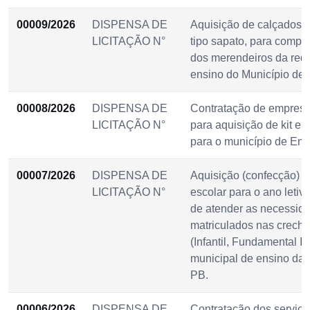
00009/2026
DISPENSA DE
Aquisição de calçados 
LICITAÇÃO N°
tipo sapato, para compo
dos merendeiros da red
ensino do Município d
00008/2026
DISPENSA DE
Contratação de empresa
LICITAÇÃO N°
para aquisição de kit es
para o município de Em
00007/2026
DISPENSA DE
Aquisição (confecção) 
LICITAÇÃO N°
escolar para o ano letiv
de atender as necessid
matriculados nas creche
(Infantil, Fundamental I e
municipal de ensino da
PB.
00006/2026
DISPENSA DE
Contratação dos serviço