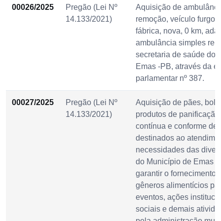
00026/2025
Pregão (Lei Nº
Aquisição de ambulância
14.133/2021)
remoção, veículo furgone
fábrica, nova, 0 km, ada
ambulância simples rem
secretaria de saúde do 
Emas -PB, através da 
parlamentar nº 387.
00027/2025
Pregão (Lei Nº
Aquisição de pães, bolo
14.133/2021)
produtos de panificação
contínua e conforme de
destinados ao atendime
necessidades das divers
do Município de Emas -
garantir o fornecimento 
gêneros alimentícios pa
eventos, ações instituci
sociais e demais ativid
pela administração muni