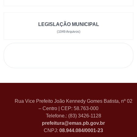
LEGISLAÇÃO MUNICIPAL
(1049 Arquivos)
Rua Vice Prefeito João Kennedy Gomes Batista, nº 02
– Centro | CEP: 58.763-000
Telefone.: (83) 3426-1128
prefeitura@emas.pb.gov.br
CNPJ:
08.944.084/0001-23