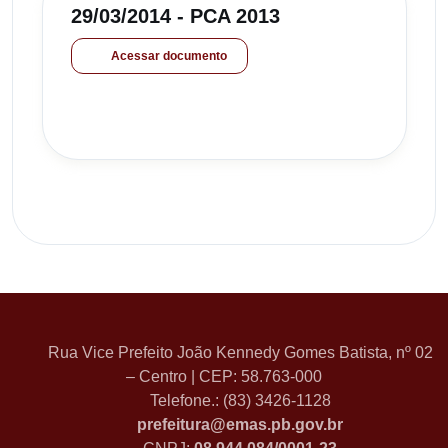
29/03/2014 - PCA 2013
Acessar documento
Rua Vice Prefeito João Kennedy Gomes Batista, nº 02
– Centro | CEP: 58.763-000
Telefone.: (83) 3426-1128
prefeitura@emas.pb.gov.br