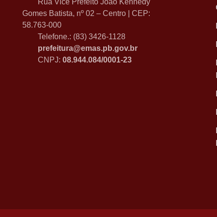
Rua Vice Prefeito João Kennedy
Gomes Batista, nº 02 – Centro | CEP:
58.763-000
Telefone.: (83) 3426-1128
prefeitura@emas.pb.gov.br
CNPJ:
08.944.084/0001-23