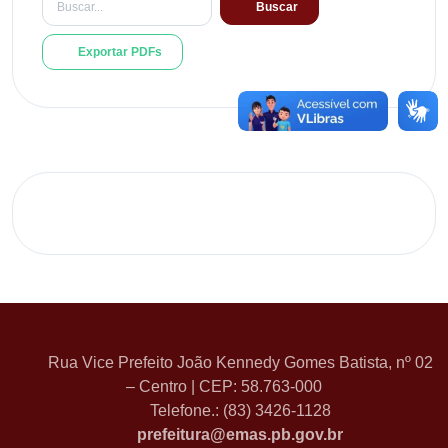
Buscar
Exportar PDFs
Rua Vice Prefeito João Kennedy Gomes Batista, nº 02
– Centro | CEP: 58.763-000
Telefone.: (83) 3426-1128
prefeitura@emas.pb.gov.br