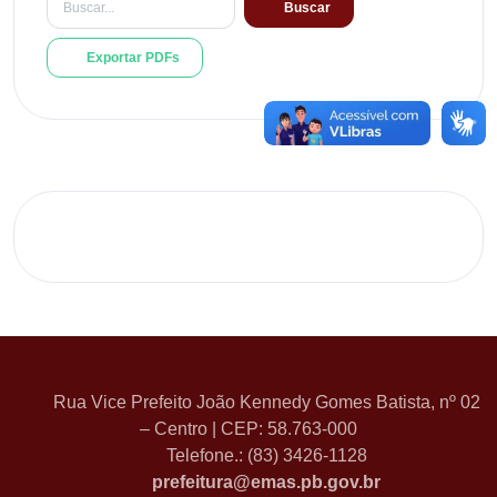
Buscar
Exportar PDFs
Rua Vice Prefeito João Kennedy Gomes Batista, nº 02
– Centro | CEP: 58.763-000
Telefone.: (83) 3426-1128
prefeitura@emas.pb.gov.br