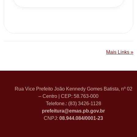
Mais Links »
Rua Vice Prefeito João Kennedy Gomes Batista, nº 02
– Centro | CEP: 58.763-000
Telefone.: (83) 3426-1128
prefeitura@emas.pb.gov.br
CNPJ:
08.944.084/0001-23