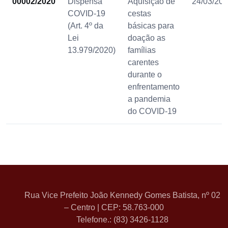
00002/2020
Dispensa
Aquisição de
24/03/20
COVID-19
cestas
(Art. 4º da
básicas para
Lei
doação as
13.979/2020)
famílias
carentes
durante o
enfrentamento
a pandemia
do COVID-19
Rua Vice Prefeito João Kennedy Gomes Batista, nº 02
– Centro | CEP: 58.763-000
Telefone.: (83) 3426-1128