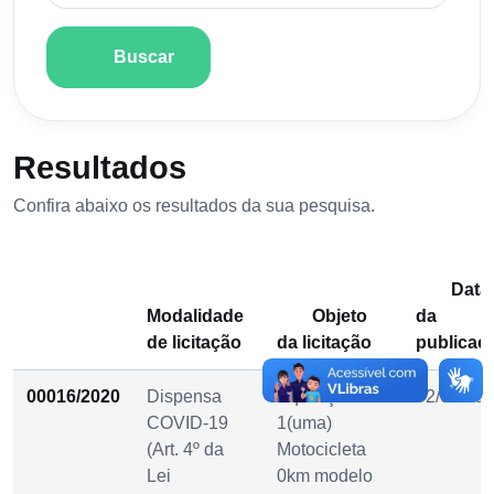
Buscar
Resultados
Confira abaixo os resultados da sua pesquisa.
Data
Modalidade
Objeto
da
de licitação
da licitação
publicaç
00016/2020
Dispensa
Aquisição de
02/09/20
COVID-19
1(uma)
(Art. 4º da
Motocicleta
Lei
0km modelo