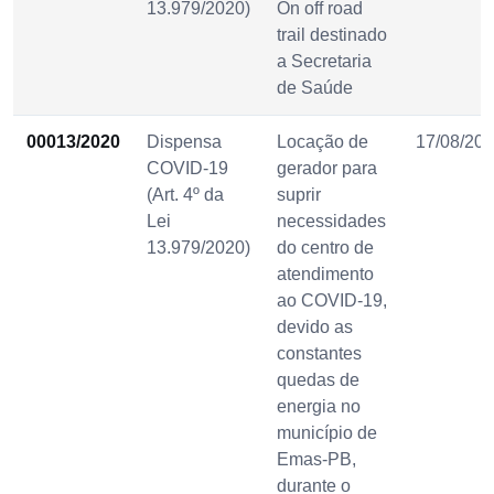
13.979/2020)
On off road
trail destinado
a Secretaria
de Saúde
00013/2020
Dispensa
Locação de
17/08/20
COVID-19
gerador para
(Art. 4º da
suprir
Lei
necessidades
13.979/2020)
do centro de
atendimento
ao COVID-19,
devido as
constantes
quedas de
energia no
município de
Emas-PB,
durante o