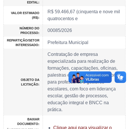
EDITAL:
R$ 59.466,67 (cinquenta e nove mil
VALOR ESTIMADO
(R$):
quatrocentos e
NÚMERO DO
00085/2026
PROCESSO:
REPARTIÇÃO/SETOR
Prefeitura Municipal
INTERESSADO:
Contratação de empresa
especializada para realização de
formações, capacitações, oficinas,
palestras e consultoria educacional
OBJETO DA
para professores e gestores
LICITAÇÃO:
escolares, com foco em liderança
escolar, gestão de processos,
educação integral e BNCC na
prática.
BAIXAR
DOCUMENTO:
Clique aqui para visualizar o