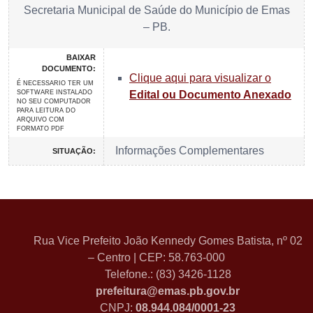
Secretaria Municipal de Saúde do Município de Emas
– PB.
BAIXAR
DOCUMENTO:
Clique aqui para visualizar o
É NECESSARIO TER UM
SOFTWARE INSTALADO
Edital ou Documento Anexado
NO SEU COMPUTADOR
PARA LEITURA DO
ARQUIVO COM
FORMATO PDF
Informações Complementares
SITUAÇÃO:
Rua Vice Prefeito João Kennedy Gomes Batista, nº 02
– Centro | CEP: 58.763-000
Telefone.: (83) 3426-1128
prefeitura@emas.pb.gov.br
CNPJ:
08.944.084/0001-23