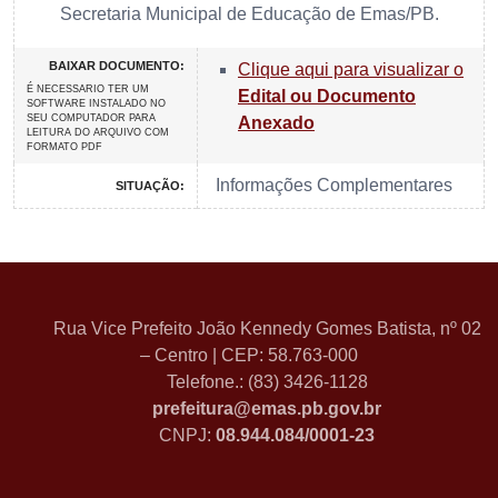
Secretaria Municipal de Educação de Emas/PB.
BAIXAR DOCUMENTO:
Clique aqui para visualizar o
É NECESSARIO TER UM
Edital ou Documento
SOFTWARE INSTALADO NO
SEU COMPUTADOR PARA
Anexado
LEITURA DO ARQUIVO COM
FORMATO PDF
Informações Complementares
SITUAÇÃO:
Rua Vice Prefeito João Kennedy Gomes Batista, nº 02
– Centro | CEP: 58.763-000
Telefone.: (83) 3426-1128
prefeitura@emas.pb.gov.br
CNPJ:
08.944.084/0001-23