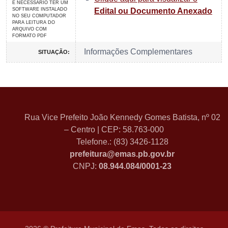
É NECESSARIO TER UM
SOFTWARE INSTALADO
Edital ou Documento Anexado
NO SEU COMPUTADOR
PARA LEITURA DO
ARQUIVO COM
FORMATO PDF
Informações Complementares
SITUAÇÃO:
Rua Vice Prefeito João Kennedy Gomes Batista, nº 02
– Centro | CEP: 58.763-000
Telefone.: (83) 3426-1128
prefeitura@emas.pb.gov.br
CNPJ:
08.944.084/0001-23