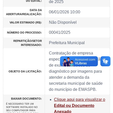
DO EDITAL:
de 2025
DATA DA
06/01/2026 10:00
ABERTURA/REALIZAÇÃO:
Não Disponível
VALOR ESTIMADO (R$):
00041/2025
NÚMERO DO PROCESSO:
REPARTIÇÃO/SETOR
Prefeitura Municipal
INTERESSADO:
Contratação de empresa
especializada para realização
de exames médicos de
diagnóstico por imagens para
OBJETO DA LICITAÇÃO:
atender a demanda da
secretaria municipal de saúde
do município de EMASPB.
BAIXAR DOCUMENTO:
Clique aqui para visualizar o
É NECESSARIO TER UM
Edital ou Documento
SOFTWARE INSTALADO NO
SEU COMPUTADOR PARA
Anexado