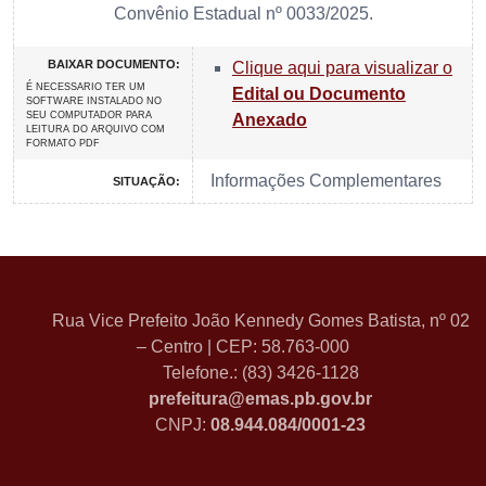
Convênio Estadual nº 0033/2025.
BAIXAR DOCUMENTO:
Clique aqui para visualizar o
É NECESSARIO TER UM
Edital ou Documento
SOFTWARE INSTALADO NO
SEU COMPUTADOR PARA
Anexado
LEITURA DO ARQUIVO COM
FORMATO PDF
Informações Complementares
SITUAÇÃO:
Rua Vice Prefeito João Kennedy Gomes Batista, nº 02
– Centro | CEP: 58.763-000
Telefone.: (83) 3426-1128
prefeitura@emas.pb.gov.br
CNPJ:
08.944.084/0001-23