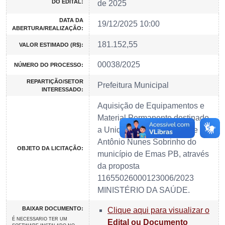
DO EDITAL:
de 2025
DATA DA
19/12/2025 10:00
ABERTURA/REALIZAÇÃO:
181.152,55
VALOR ESTIMADO (R$):
00038/2025
NÚMERO DO PROCESSO:
REPARTIÇÃO/SETOR
Prefeitura Municipal
INTERESSADO:
Aquisição de Equipamentos e
Material Permanente destinado
a Unidade Básica de Saúde
Antônio Nunes Sobrinho do
OBJETO DA LICITAÇÃO:
município de Emas PB, através
da proposta
11655026000123006/2023
MINISTÉRIO DA SAÚDE.
BAIXAR DOCUMENTO:
Clique aqui para visualizar o
É NECESSARIO TER UM
Edital ou Documento