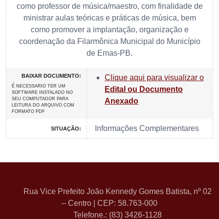
como professor de música/maestro, com finalidade de
ministrar aulas teóricas e práticas de música, bem
como promover a implantação, organização e
coordenação da Filarmônica Municipal do Município
de Emas-PB.
BAIXAR DOCUMENTO:
Clique aqui para visualizar o
É NECESSARIO TER UM
Edital ou Documento
SOFTWARE INSTALADO NO
SEU COMPUTADOR PARA
Anexado
LEITURA DO ARQUIVO COM
FORMATO PDF
Informações Complementares
SITUAÇÃO:
Rua Vice Prefeito João Kennedy Gomes Batista, nº 02
– Centro | CEP: 58.763-000
Telefone.: (83) 3426-1128