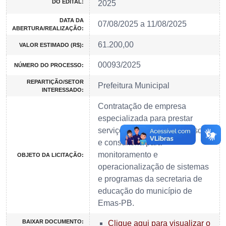
DO EDITAL:
2025
DATA DA
07/08/2025 a 11/08/2025
ABERTURA/REALIZAÇÃO:
61.200,00
VALOR ESTIMADO (R$):
00093/2025
NÚMERO DO PROCESSO:
REPARTIÇÃO/SETOR
Prefeitura Municipal
INTERESSADO:
Contratação de empresa
especializada para prestar
serviços técnicos de assessoria
e consultoria para
monitoramento e
OBJETO DA LICITAÇÃO:
operacionalização de sistemas
e programas da secretaria de
educação do município de
Emas-PB.
BAIXAR DOCUMENTO:
Clique aqui para visualizar o