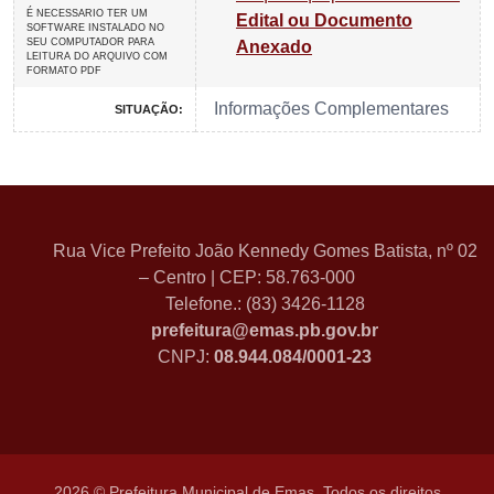
É NECESSARIO TER UM
Edital ou Documento
SOFTWARE INSTALADO NO
SEU COMPUTADOR PARA
Anexado
LEITURA DO ARQUIVO COM
FORMATO PDF
Informações Complementares
SITUAÇÃO:
Rua Vice Prefeito João Kennedy Gomes Batista, nº 02
– Centro | CEP: 58.763-000
Telefone.: (83) 3426-1128
prefeitura@emas.pb.gov.br
CNPJ:
08.944.084/0001-23
2026 © Prefeitura Municipal de Emas. Todos os direitos