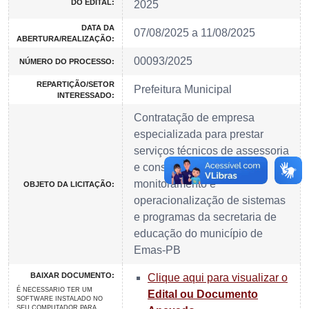
DO EDITAL:
2025
DATA DA
07/08/2025 a 11/08/2025
ABERTURA/REALIZAÇÃO:
00093/2025
NÚMERO DO PROCESSO:
REPARTIÇÃO/SETOR
Prefeitura Municipal
INTERESSADO:
Contratação de empresa
especializada para prestar
serviços técnicos de assessoria
e consultoria para
monitoramento e
OBJETO DA LICITAÇÃO:
operacionalização de sistemas
e programas da secretaria de
educação do município de
Emas-PB
BAIXAR DOCUMENTO:
Clique aqui para visualizar o
É NECESSARIO TER UM
Edital ou Documento
SOFTWARE INSTALADO NO
SEU COMPUTADOR PARA