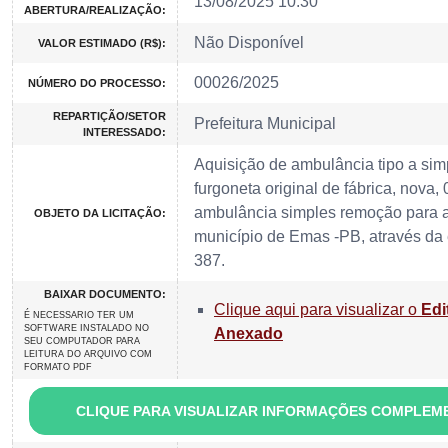
13/08/2025 10:30
ABERTURA/REALIZAÇÃO:
Não Disponível
VALOR ESTIMADO (R$):
00026/2025
NÚMERO DO PROCESSO:
REPARTIÇÃO/SETOR
Prefeitura Municipal
INTERESSADO:
Aquisição de ambulância tipo a sim
furgoneta original de fábrica, nova,
ambulância simples remoção para a
OBJETO DA LICITAÇÃO:
município de Emas -PB, através da
387.
BAIXAR DOCUMENTO:
Clique aqui para visualizar o
Edi
É NECESSARIO TER UM
SOFTWARE INSTALADO NO
Anexado
SEU COMPUTADOR PARA
LEITURA DO ARQUIVO COM
FORMATO PDF
CLIQUE PARA VISUALIZAR INFORMAÇÕES COMPLEM