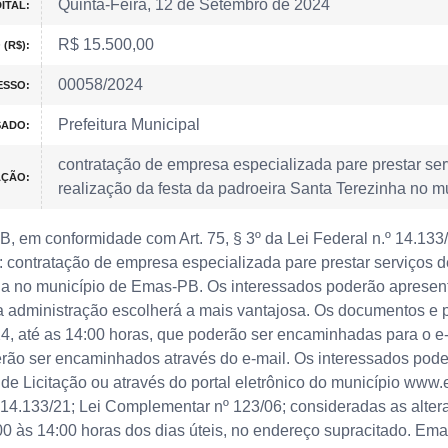
Quinta-Feira, 12 de Setembro de 2024
ITAL:
R$ 15.500,00
(R$):
00058/2024
ESSO:
Prefeitura Municipal
SADO:
contratação de empresa especializada pare prestar ser
AÇÃO:
realização da festa da padroeira Santa Terezinha no 
B, em conformidade com Art. 75, § 3º da Lei Federal n.º 14.133/
 contratação de empresa especializada pare prestar serviços d
nha no município de Emas-PB. Os interessados poderão apresent
e a administração escolherá a mais vantajosa. Os documentos e 
24, até as 14:00 horas, que poderão ser encaminhadas para o e-
o ser encaminhados através do e-mail. Os interessados poderã
 de Licitação ou através do portal eletrônico do município www
 14.133/21; Lei Complementar nº 123/06; consideradas as altera
00 às 14:00 horas dos dias úteis, no endereço supracitado. Em