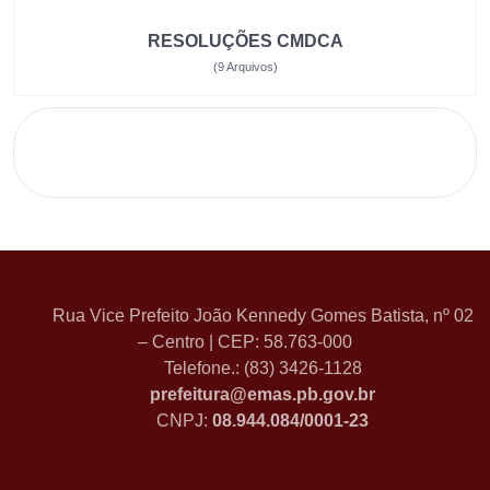
RESOLUÇÕES CMDCA
(9 Arquivos)
Rua Vice Prefeito João Kennedy Gomes Batista, nº 02
– Centro | CEP: 58.763-000
Telefone.: (83) 3426-1128
prefeitura@emas.pb.gov.br
CNPJ:
08.944.084/0001-23