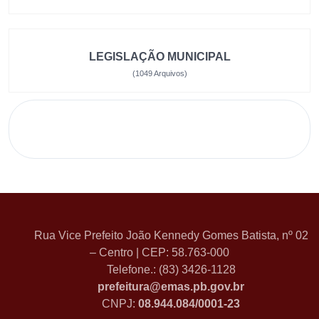
LEGISLAÇÃO MUNICIPAL
(1049 Arquivos)
Rua Vice Prefeito João Kennedy Gomes Batista, nº 02
– Centro | CEP: 58.763-000
Telefone.: (83) 3426-1128
prefeitura@emas.pb.gov.br
CNPJ:
08.944.084/0001-23